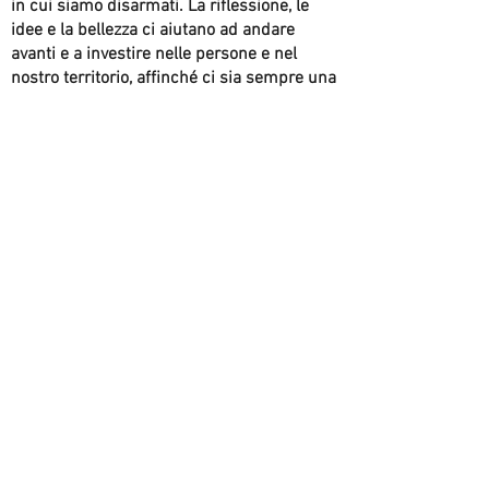
in cui siamo disarmati. La riflessione, le
idee e la bellezza ci aiutano ad andare
avanti e a investire nelle persone e nel
nostro territorio, affinché ci sia sempre una
nuova prospettiva e un nuovo punto di
vista”. Il progetto “Sit Down To Have An
Idea”, realizzato in collaborazione con Casa
Testori e Fondazione Coppola, porta con sé
il messaggio di tutela dell’ambiente, della
necessità di vivere in armonia e nel rispetto
del pianeta.
“Sit Down To Have An Idea” a favore di
Fondazione Ricerca Fibrosi Cistica
“Sit Down To Have An Idea” è anche un
progetto umanitario: anche a Chiampo
continua la campagna di sensibilizzazione
a sostegno della ricerca promossa da
Fondazione Ricerca Fibrosi Cistica (FFC), il
principale ente di ricerca in Italia sulla
fibrosi cistica, la malattia genetica grave
più diffusa nel nostro Paese, con